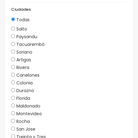
Ciudades
Todas
Salto
Paysandu
Tacuarembó
Soriano
Artigas
Rivera
Canelones
Colonia
Durazno
Florida
Maldonado
Montevideo
Rocha
San Jose
Treinta y Tres