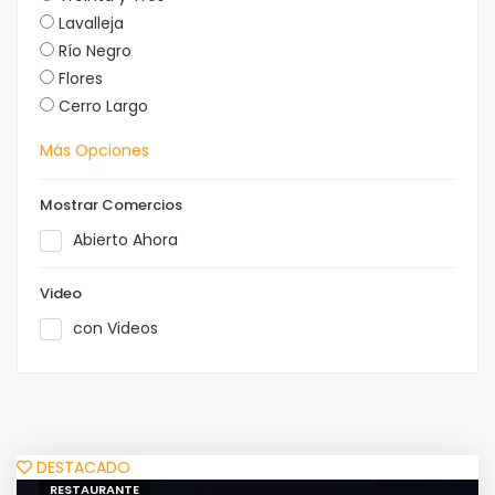
Lavalleja
Río Negro
Flores
Cerro Largo
Más Opciones
Mostrar Comercios
Abierto Ahora
Video
con Videos
Leaflet
|
ADONDE? Turismo
+
−
DESTACADO
RESTAURANTE