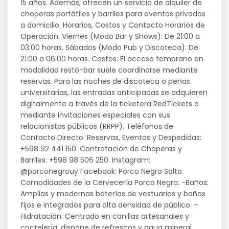
15 años. Además, ofrecen un servicio de alquiler de
choperas portátiles y barriles para eventos privados
a domicilio. Horarios, Costos y Contacto Horarios de
Operación: Viernes (Modo Bar y Shows): De 21:00 a
03:00 horas. Sábados (Modo Pub y Discoteca): De
21:00 a 06:00 horas. Costos: El acceso temprano en
modalidad restó-bar suele coordinarse mediante
reservas. Para las noches de discoteca o peñas
universitarias, las entradas anticipadas se adquieren
digitalmente a través de la ticketera RedTickets o
mediante invitaciones especiales con sus
relacionistas públicos (RRPP). Teléfonos de
Contacto Directo: Reservas, Eventos y Despedidas:
+598 92 441 150. Contratación de Choperas y
Barriles: +598 98 506 250. Instagram:
@porconegrouy Facebook: Porco Negro Salto.
Comodidades de la Cervecería Porco Negro: -Baños:
Amplias y modernas baterías de vestuarios y baños
fijos e integrados para alta densidad de público. -
Hidratación: Centrado en canillas artesanales y
coctelería; dispone de refrescos y agua mineral