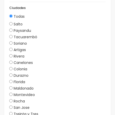
Ciudades
Todas
Salto
Paysandu
Tacuarembó
Soriano
Artigas
Rivera
Canelones
Colonia
Durazno
Florida
Maldonado
Montevideo
Rocha
San Jose
Treinta y Tres