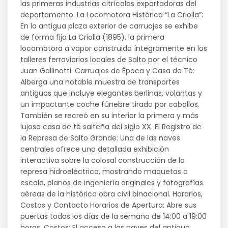
las primeras industrias citrícolas exportadoras del
departamento. La Locomotora Histórica “La Criolla”:
En la antigua plaza exterior de carruajes se exhibe
de forma fija La Criolla (1895), la primera
locomotora a vapor construida íntegramente en los
talleres ferroviarios locales de Salto por el técnico
Juan Gallinotti. Carruajes de Época y Casa de Té:
Alberga una notable muestra de transportes
antiguos que incluye elegantes berlinas, volantas y
un impactante coche fúnebre tirado por caballos.
También se recreó en su interior la primera y más
lujosa casa de té salteña del siglo XX. El Registro de
la Represa de Salto Grande: Una de las naves
centrales ofrece una detallada exhibición
interactiva sobre la colosal construcción de la
represa hidroeléctrica, mostrando maquetas a
escala, planos de ingeniería originales y fotografías
aéreas de la histórica obra civil binacional. Horarios,
Costos y Contacto Horarios de Apertura: Abre sus
puertas todos los días de la semana de 14:00 a 19:00
horas. Costos: El acceso a las naves del antiguo