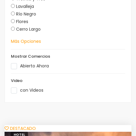
Lavalleja
Río Negro
Flores
Cerro Largo
Más Opciones
Mostrar Comercios
Abierto Ahora
Video
con Videos
Leaflet
|
ADONDE? Turismo
+
−
DESTACADO
HOTEL