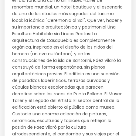
en día funciona como un museo-taller de
renombre mundial, un hotel boutique y el escenario
de uno de los rituales más sagrados del turismo
local: la icónica "Ceremonia al Sol". Qué ver, hacer y
su importancia arquitectónica y patrimonial Una
Escultura Habitable sin Líneas Rectas: La
arquitectura de Casapueblo es completamente
orgánica. Inspirado en el diseño de los nidos del
hornero (un ave autóctona) y en las
construcciones de la isla de Santorini, Páez Vilaró la
construyó de forma espontánea, sin planos
arquitectónicos previos. El edificio es una sucesión
de pasadizos laberínticos, terrazas curvadas y
cúpulas blancas escalonadas que parecen
derretirse sobre las rocas de Punta Ballena. El Museo
Taller y el Legado del Artista: El sector central de la
edificación está abierto al público como museo.
Custodia una enorme colección de pinturas,
cerámicas, esculturas y tapices que reflejan la
pasión de Páez Vilaró por la cultura
afrodescendiente, el candombe y sus viajes por el