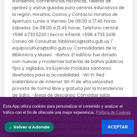
litoraleños, conferencias históricas, talleres de
ajedrez y visitas guiadas para centros educativos de
la región. Horarios, Costos y Contacto Horarios de
Apertura: Lunes a Viernes: De 08:00 a 17:45 horas.
Sábados: De 08:00 a 12:45 horas. Teléfono central:
+598 4733 5220 | Sector Infantil: +598 4733 2418.
Correo de Consultas: biblioteca@salto.gub.uy /
equipocultura@salto.gub.uy. Comodidades de la
Biblioteca y Museo: -Baños: El edificio fue dotado
con nuevas y modernas baterías de baños públicos
fijos y vigilados, incluyendo módulos sanitarios
diseñados para la accesibilidad. -Wi-Fi: Red
inalámbrica de internet Wi-Fi de alta velocidad
provista de forma libre y gratuita por la Intendencia
de Salto. -Áreas de descanso: Cómodas salas
interiores climatizadas provistas de mesas de
Esta App utiliza cookies para personalizar el contenido y analizar el
estudio, sillas ergonómicas y un remodelado patio
tráfico con el fin de ofrecerle una mejor experiencia.
Política de Cookies
interno con pisos nuevos apto para un breve
descanso. -Accesibilidad universal: El complejo
← Volver a Adonde
ACEPTAR
posee rampas de acceso fluidas en su entrada
principal y estacionamientos reservados,